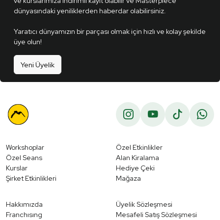
ve kurslarımıza indirimli kayıt olabilir ve Masterpiece
dünyasındaki yeniliklerden haberdar olabilirsiniz.
Yaratıcı dünyamızın bir parçası olmak için hızlı ve kolay şekilde
üye olun!
Yeni Üyelik
Workshoplar
Özel Etkinlikler
Özel Seans
Alan Kiralama
Kurslar
Hediye Çeki
Şirket Etkinlikleri
Mağaza
Hakkımızda
Üyelik Sözleşmesi
Franchısıng
Mesafeli Satış Sözleşmesi